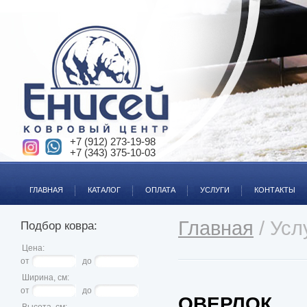
+7 (912) 273-19-98
+7 (343) 375-10-03
ГЛАВНАЯ
КАТАЛОГ
ОПЛАТА
УСЛУГИ
КОНТАКТЫ
Главная
/ Усл
Подбор ковра:
Цена:
от
до
Ширина, см:
от
до
ОВЕРЛОК