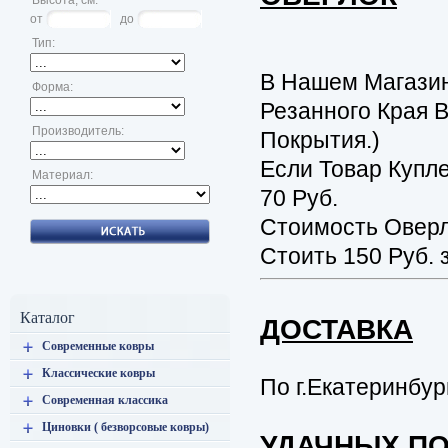
Высота, см:
от
до
Тип:
В Нашем Магази
Форма:
Резанного Края 
Производитель:
Покрытия.)
Если Товар Купл
Материал:
70 Руб.
Стоимость Оверл
Стоить 150 Руб. 
Каталог
ДОСТАВКА
Современные ковры
Классические ковры
По г.Екатеринбур
Современная классика
Циновки ( безворсовые ковры)
УДАЧНЫХ ПО